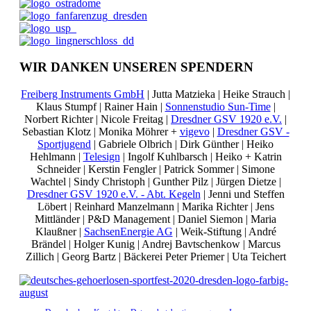
WIR DANKEN UNSEREN SPENDERN
Freiberg Instruments GmbH
| Jutta Matzieka | Heike Strauch |
Klaus Stumpf | Rainer Hain |
Sonnenstudio Sun-Time
|
Norbert Richter | Nicole Freitag |
Dresdner GSV 1920 e.V.
|
Sebastian Klotz | Monika Möhrer +
vigevo
|
Dresdner GSV -
Sportjugend
| Gabriele Olbrich | Dirk Günther | Heiko
Hehlmann |
Telesign
| Ingolf Kuhlbarsch | Heiko + Katrin
Schneider | Kerstin Fengler | Patrick Sommer | Simone
Wachtel | Sindy Christoph | Gunther Pilz | Jürgen Dietze |
Dresdner GSV 1920 e.V. - Abt. Kegeln
| Jenni und Steffen
Löbert | Reinhard Manzelmann | Marika Richter | Jens
Mittländer | P&D Management | Daniel Siemon | Maria
Klaußner |
SachsenEnergie AG
| Weik-Stiftung | André
Brändel | Holger Kunig | Andrej Bavtschenkow | Marcus
Zillich | Georg Bartz | Bäckerei Peter Priemer | Uta Teichert