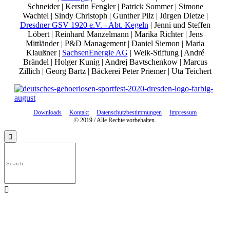
Schneider | Kerstin Fengler | Patrick Sommer | Simone
Wachtel | Sindy Christoph | Gunther Pilz | Jürgen Dietze |
Dresdner GSV 1920 e.V. - Abt. Kegeln
| Jenni und Steffen
Löbert | Reinhard Manzelmann | Marika Richter | Jens
Mittländer | P&D Management | Daniel Siemon | Maria
Klaußner |
SachsenEnergie AG
| Weik-Stiftung | André
Brändel | Holger Kunig | Andrej Bavtschenkow | Marcus
Zillich | Georg Bartz | Bäckerei Peter Priemer | Uta Teichert
Downloads
Kontakt
Datenschutzbestimmungen
Impressum
© 2019 / Alle Rechte vorbehalten.

