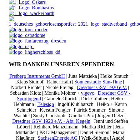
WIR DANKEN UNSEREN SPENDERN
Freiberg Instruments GmbH
| Jutta Matzieka | Heike Strauch |
Klaus Stumpf | Rainer Hain |
Sonnenstudio Sun-Time
|
Norbert Richter | Nicole Freitag |
Dresdner GSV 1920 e.V.
|
Sebastian Klotz | Monika Möhrer +
vigevo
|
Dresdner GSV -
Sportjugend
| Gabriele Olbrich | Dirk Günther | Heiko
Hehlmann |
Telesign
| Ingolf Kuhlbarsch | Heiko + Katrin
Schneider | Kerstin Fengler | Patrick Sommer | Simone
Wachtel | Sindy Christoph | Gunther Pilz | Jürgen Dietze |
Dresdner GSV 1920 e.V. - Abt. Kegeln
| Jenni und Steffen
Löbert | Reinhard Manzelmann | Marika Richter | Jens
Mittländer | P&D Management | Daniel Siemon | Maria
Klaußner |
SachsenEnergie AG
| Weik-Stiftung | André