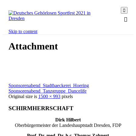

Skip to content
Attachment
Sponsorenabend_Stadtbaeckerei_Hoering
Sponsorenabend_Tanzgruppe_Dancelife
Original size is
1500 × 993
pixels
SCHIRMHERRSCHAFT
Dirk Hilbert
Oberbürgermeister der Landeshauptstadt Dresden, FDP
Prof. Dr. med. Dr. h.c. Thomas Zahnert